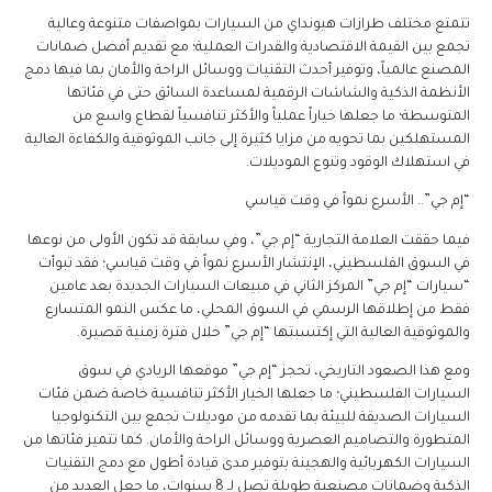
تتمتع مختلف طرازات هيونداي من السيارات بمواصفات متنوعة وعالية
تجمع بين القيمة الاقتصادية والقدرات العملية؛ مع تقديم أفضل ضمانات
المصنع عالمياً، وتوفير أحدث التقنيات ووسائل الراحة والأمان بما فيها دمج
الأنظمة الذكية والشاشات الرقمية لمساعدة السائق حتى في فئاتها
المتوسطة؛ ما جعلها خياراً عملياً والأكثر تنافسياً لقطاع واسع من
المستهلكين بما تحويه من مزايا كثيرة إلى جانب الموثوقية والكفاءة العالية
في استهلاك الوقود وتنوع الموديلات.
“إم جي”.. الأسرع نمواً في وقت قياسي
فيما حققت العلامة التجارية “إم جي”، وفي سابقة قد تكون الأولى من نوعها
في السوق الفلسطيني، الإنتشار الأسرع نمواً في وقت قياسي؛ فقد تبوأت
“سيارات “إم جي” المركز الثاني في مبيعات السيارات الجديدة بعد عامين
فقط من إطلاقها الرسمي في السوق المحلي، ما عكس النمو المتسارع
والموثوقية العالية التي إكتسبتها “إم جي” خلال فترة زمنية قصيرة.
ومع هذا الصعود التاريخي، تحجز “إم جي” موقعها الريادي في سوق
السيارات الفلسطيني؛ ما جعلها الخيار الأكثر تنافسية خاصة ضمن فئات
السيارات الصديقة للبيئة بما تقدمه من موديلات تجمع بين التكنولوجيا
المتطورة والتصاميم العصرية ووسائل الراحة والأمان. كما تتميز فئاتها من
السيارات الكهربائية والهجينة بتوفير مدى قيادة أطول مع دمج التقنيات
الذكية وضمانات مصنعية طويلة تصل لـ 8 سنوات، ما جعل العديد من