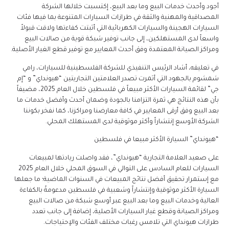
أجود وأحدث خدمات البيع وما بعد البيع، إكتسبت خلالها الشركة
المصداقية والمهنية والثقة في طرازات السيارات المتنوعة بما فيها فئات
السيارات الهجينة والسيارات الكهربائية التي أثبتت كفاءتها ولاقت قبولاً
واسعاً لدى المستهلكين، إلى جانب توفير شبكة قوية من صالات البيع
ومراكز الصيانة المعتمدة وفق أحدث المعايير مع توفير قطع الغيار الأصلية.
في تعليقه، أشاد الرئيس التنفيذي للشركة الفلسطينية للسيارات، رامي
شمشوم بالجهود التي أثمرت تصدر العلامتين التجاريتين “هيونداي” و “إم
جي” لقائمة السيارات الأكثر مبيعاً في فلسطين خلال العام 2025، مضيفاً
بأن هذه النتائج هي ثمرة التزامنا بالجودة وضمان أحدث وأفضل خدمات ما
بعد البيع وفق أرقى المعايير في كافة معارضنا ومراكزنا، كما نفخر بكوننا
الشركة الأوسع إنتشاراً
وأكثر موثوقية لدى المستهلك المحلي.
“هيونداي” السيارة الأكثر مبيعا في فلسطين
على صعيد العلامة التجارية “هيونداي”، فقد واصلت ريادتها لمبيعات
السيارات للعام السادس على التوالي في السوق المحلي خلال العام 2025
مع إستمرار تحقيق أفضل نتائج المبيعات في السنوات الماضية؛ ما جعلها
السيارة الأكثر موثوقية وإنتشاراً وشعبية في فلسطين مدعومةً بالكفاءة
العالية وخدمات البيع وما بعد البيع عبر أوسع شبكة من صالات البيع
ومراكز الصيانة وقطع غيار السيارات الأصلية، إضافة إلى جانب تعدد
طرازات هيونداي التي تلامس رغبات مختلف الفئات والإحتياجات.