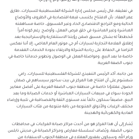
بروفيشينال، وكرايسلر، وجيب، وألفا روميو، ودوج، ورام).
في تعليقه، قال رئيس مجلس إدارة الشركة الفلسطينية للسيارات، طارق
عمر العقاد: بأن الافتتاح يكتسب قيمة اقتصادية في الظروف والأوضاع
الحالية ومع التراجع الاقتصادي الحاد وغير المسبوق، خاصة مساهمته
المباشرة وغير المباشرة في خلق فرص العمل، وأوضح: رغم كونه أمراً
مُخططاً له بشكل مسبق ضمن رؤيتنا الاستثمارية والإستراتيجية بعد
إطلاق العلامة التجارية لسيارات أم جي موتور العام الماضي، إلا أننا نعكس
التزامنا في الحفاظ على ريادية الشركة والارتقاء بجودة الخدمات المقدمة
خاصة ما بعد البيع، ومواصلة العمل في الوصول وتطوير خدماتنا خاصة في
جنوب الضفة الغربية.
من جانبه، أكد الرئيس التنفيذي للشركة الفلسطينية للسيارات، رامي
شمشوم على أن افتتاح هذا المركز في بيت ساحور سيساهم في ضمان
حصول عملاؤنا خاصة في منطقة جنوب الضفة الغربية على أفضل معايير
الجودة سواء في مبيعات السيارات المباشرة أو خدمات الصيانة وما بعد
البيع، مضيفاً سنكون دائماً عند مستوى الثقة والمصداقية في تلبية وإرضاء
مختلف الرغبات والأذواق المتنوعة من باقة متنوعة من فئات السيارات
العادية والكهربائية والهجينة.
يُشار إلى أن هذا المركز هو من أحدث مراكز صيانة المركبات في محافظات
جنوب الضفة، ويُضاف لسلسلة معارض ومراكز الصيانة في مدينتي نابلس
ورام الله، وسيكون بمقدور العملاء في منطقة الجنوب الاستفادة من