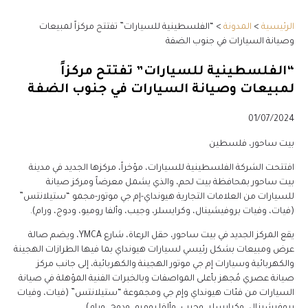
الرئيسية
>
المدونة
>
“الفلسطينية للسيارات” تفتتح مركزاً لمبيعات
وصيانة السيارات في جنوب الضفة
“الفلسطينية للسيارات” تفتتح مركزاً
لمبيعات وصيانة السيارات في جنوب الضفة
01/07/2024
بيت ساحور، فلسطين
افتتحت الشركة الفلسطينية للسيارات، مؤخراً، مركزها الجديد في مدينة
بيت ساحور بمحافظة بيت لحم، والذي يشمل معرضاً ومركز صيانة
للسيارات من العلامات التجارية هيونداي-إم جي موتور-مجمو “ستيلانتس”
(فيات، وفيات بروفيشينال، وكرايسلر، وجيب، وألفا روميو، ودوج، ورام).
يقع المركز الجديد في بيت ساحور، حقل الرعاة، شارع YMCA، ويضم صالة
عرض ومبيعات بشكل رئيسي لسيارات هيونداي بما فيها الطرازات الهجينة
والكهربائية وسيارات إم جي موتور الهجينة والكهربائية، إلى جانب مركز
صيانة عصري مُجهز بأعلى المواصفات وبالخبرات الفنية المؤهلة في صيانة
السيارات من فئات هيونداي وإم جي ومجموعة “ستيلانتس” (فيات، وفيات